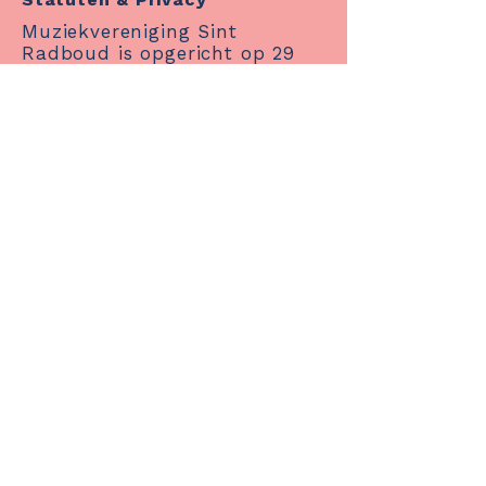
Muziekvereniging Sint
Radboud is opgericht op 29
november 1889 te Kethel,
gemeente Schiedam.
Statuten
|
Privacyverklaring
Adres
Het Huis van Radboud
Kerkweg 46a
3124 KE Schiedam
Nederland