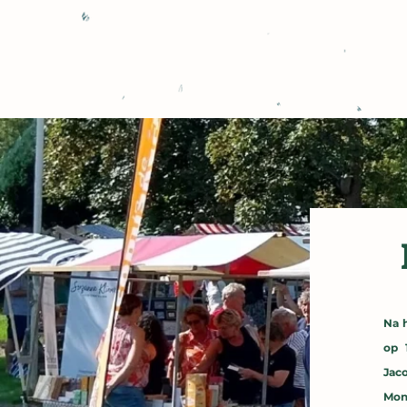
Na 
op 
Jac
Monu