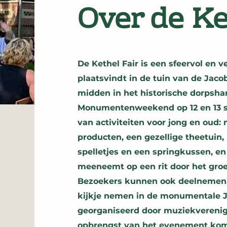
Over de Ke
De Kethel Fair is een sfeervol en 
plaatsvindt in de tuin van de Jac
midden in het historische dorpshar
Monumentenweekend op 12 en 13 se
van activiteiten voor jong en oud
producten, een gezellige theetuin,
spelletjes en een springkussen, en
meeneemt op een rit door het groe
Bezoekers kunnen ook deelnemen 
kijkje nemen in de monumentale J
georganiseerd door muziekverenig
opbrengst van het evenement kom