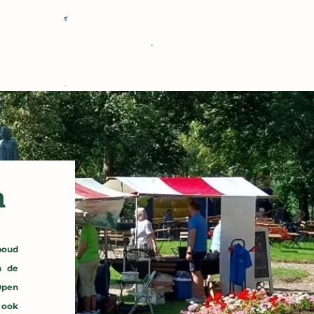
n
boud
n de
Open
j ook