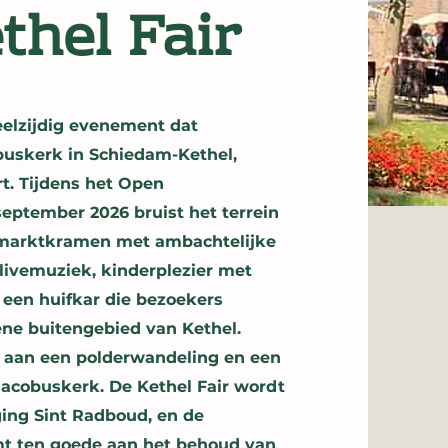
thel Fair
veelzijdig evenement dat
obuskerk in Schiedam-Kethel,
t. Tijdens het Open
ptember 2026 bruist het terrein
: marktkramen met ambachtelijke
 livemuziek, kinderplezier met
 een huifkar die bezoekers
ne buitengebied van Kethel.
aan een polderwandeling en een
acobuskerk. De Kethel Fair wordt
ing Sint Radboud, en de
t ten goede aan het behoud van