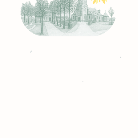
Uit de media
n groot succes! Zowel bezoekers als standho
erg enthousiast.
Rodi.nl