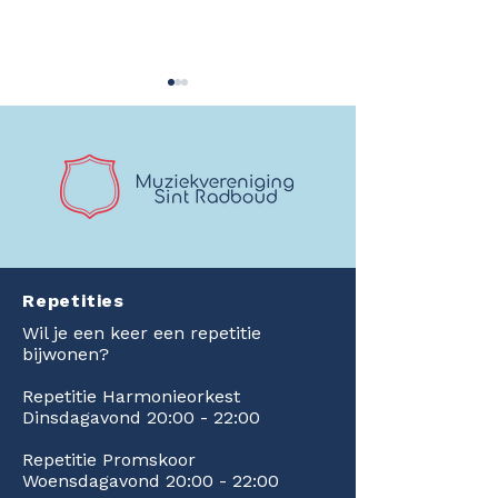
Kaartverkoop gestart!
Mijlpaal bereikt
Multicolor in Zilver!
Dakrenovatie F
Repetities
afgerond en ee
prachtige cheq
Wil je een keer een repetitie
Rabobank!
bijwonen?
Repetitie Harmonieorkest
Dinsdagavond 20:00 - 22:00
Repetitie Promskoor
Woensdagavond 20:00 - 22:00