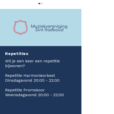
Kaartverkoop gestart!
Mijlpaal bereikt
Multicolor in Zilver!
Dakrenovatie F
Repetities
afgerond en ee
prachtige cheq
Wil je een keer een repetitie
Rabobank!
bijwonen?
Repetitie Harmonieorkest
Dinsdagavond 20:00 - 22:00
Repetitie Promskoor
Woensdagavond 20:00 - 22:00