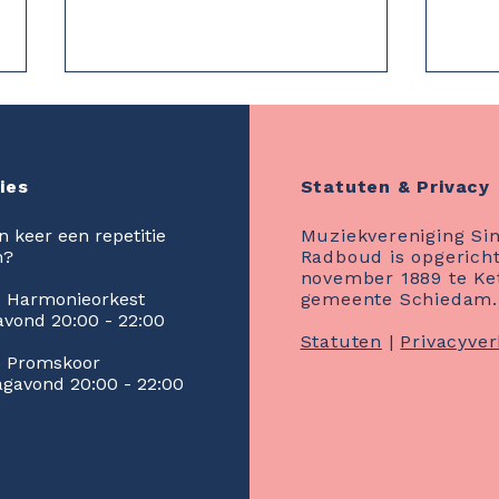
ies
Statuten & Privacy
en keer een repetitie
Muziekvereniging Sin
n?
Radboud is opgericht
november 1889 te Ke
Kaartverkoop gestart!
Mijlp
e Harmonieorkest
gemeente Schiedam.
Multicolor in Zilver!
Dakr
vond 20:00 - 22:00
afge
Statuten
|
Privacyver
cheq
e Promskoor
gavond 20:00 - 22:00