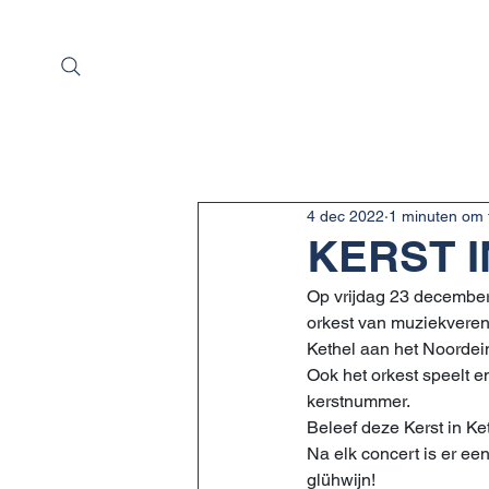
Home
Over Sint
4 dec 2022
1 minuten om 
KERST 
Op vrijdag 23 december 
orkest van muziekveren
Kethel aan het Noordei
Ook het orkest speelt e
kerstnummer.
Beleef deze Kerst in Ke
Na elk concert is er ee
glühwijn!