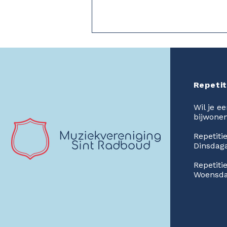
Repetit
Wil je e
bijwone
🎶 Swingend de zomer door
Repetiti
met 'Summer of Music'! (7
Dinsdaga
t/m 12 jaar)
Repetiti
Woensda