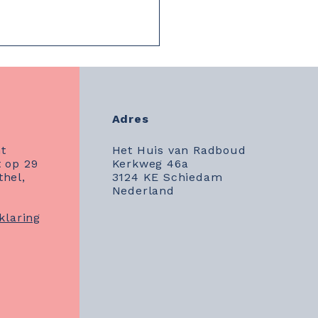
Adres
t
Het Huis van Radboud
 op 29
Kerkweg 46a
thel,
3124 KE Schiedam
aal bereikt:
Nederland
enovatie Fase 2
rond en een prachtige
klaring
ue van de Rabobank!