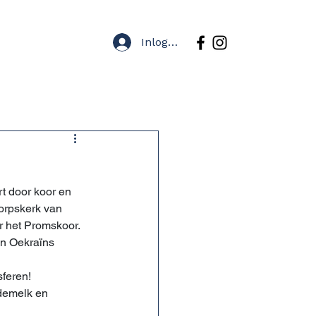
Inloggen
Tickets
Contact
rt door koor en 
orpskerk van 
 het Promskoor. 
en Oekraïns 
sferen!
ademelk en 