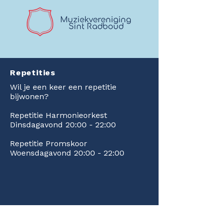
Kaartverkoop gestart!
Mijlpaal bereikt
Multicolor in Zilver!
Dakrenovatie F
Repetities
afgerond en ee
prachtige cheq
Wil je een keer een repetitie
Rabobank!
bijwonen?
Repetitie Harmonieorkest
Dinsdagavond 20:00 - 22:00
Repetitie Promskoor
Woensdagavond 20:00 - 22:00