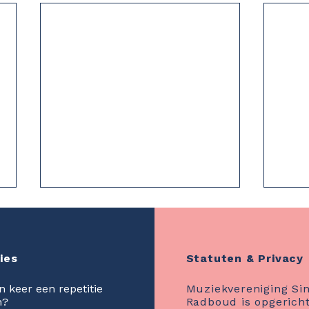
ies
Statuten & Privacy
en keer een repetitie
Muziekvereniging Sin
n?
Radboud is opgericht