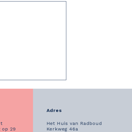
Adres
t
Het Huis van Radboud
 op 29
Kerkweg 46a