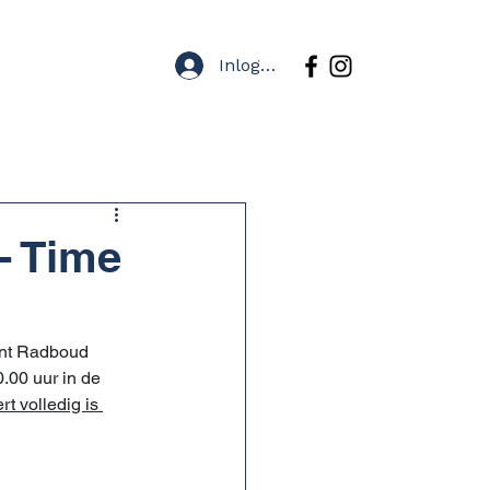
Inloggen
Tickets
Contact
- Time
int Radboud 
.00 uur in de 
 volledig is 