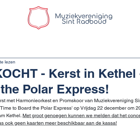
 Radboud
Nieuws
Agenda
te lezen
CHT - Kerst in Kethel 
 the Polar Express!
erst met Harmonieorkest en Promskoor van Muziekvereniging S
l - Time to Board the Polar Express' op Vrijdag 22 december om 20
m Kethel. 
Met groot genoegen kunnen we melden dat het concert
laas ook geen kaarten meer beschikbaar aan de kassa!