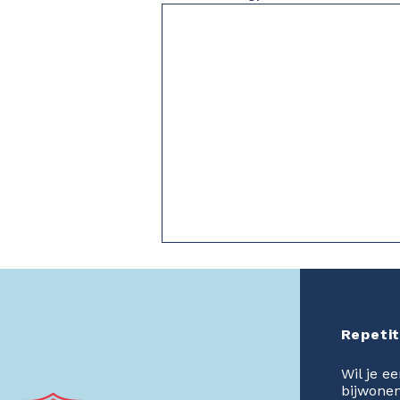
Repetit
Wil je e
bijwone