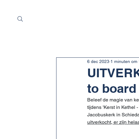
Home
Over Sint
6 dec 2023
1 minuten om 
UITVERKO
to board
Beleef de magie van k
tijdens 'Kerst in Kethe
Jacobuskerk in Schieda
uitverkocht, er zijn he